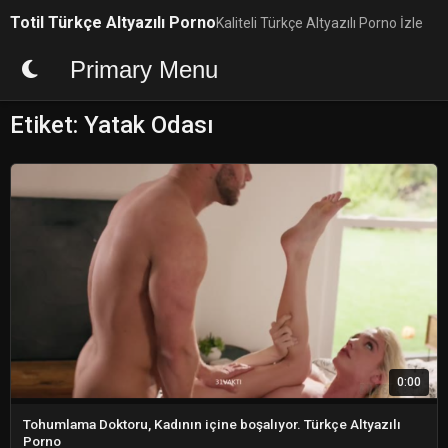
Skip
Totil Türkçe Altyazılı Porno
Kaliteli Türkçe Altyazılı Porno İzle
to
content
Primary Menu
Etiket:
Yatak Odası
0:00
Tohumlama Doktoru, Kadının içine boşalıyor. Türkçe Altyazılı
Porno