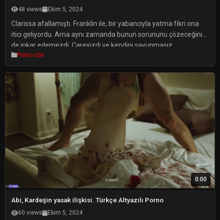
48 views
Ekim 5, 2024
Clarissa afallamıştı. Franklin ile, bir yabancıyla yatma fikri ona
itici geliyordu. Ama aynı zamanda bunun sorununu çözeceğini
de inkar edemezdi. Çaresizdi ve kendini savunmasız
Porno izle
hissediyordu ve ne kadar çadequate düşünürse, fikir o kadar az
çılgınca geliyordu. Clarissa sonsuzluk gibi gelen bir sürenin
ardından sonunda kararını verdi. Franklin’in teklifini kabul etti ve
hemen yatak odasına geçtiler. […]
0:00
Abi, Kardeşin yasak ilişkisi. Türkçe Altyazılı Porno
60 views
Ekim 5, 2024