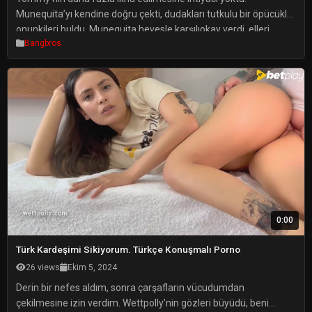
Munequita’yı kendine doğru çekti, dudakları tutkulu bir öpücükle
onunkileri buldu. Munequita hevesle karşılıokay verdi, elleri
Bangbros
Tommy’nin geniş omuzlarında ve kaslı göğsünde gezindi.
Çadequate geçmeden ikisi de nefes nefese ve arzuyla soluk
soluğa kalmışlardı. Tommy, Munequita’yı kaldırdı, elleriyle
okayüçük ama okıvrımlı vücudunu destekledi ve onu daha tenha
bir yere […]
0:00
Türk Kardeşimi Sikiyorum. Türkçe Konuşmalı Porno
26 views
Ekim 5, 2024
Derin bir nefes aldım, sonra çarşafların vücudumdan
çekilmesine izin verdim. Wettpolly’nin gözleri büyüdü, beni