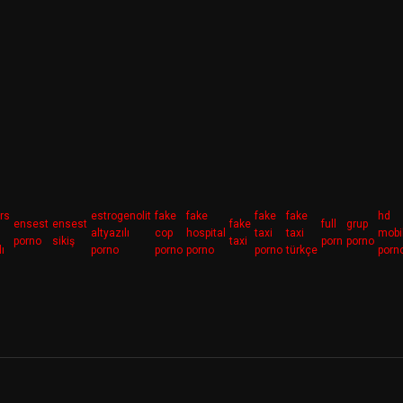
rs
estrogenolit
fake
fake
fake
fake
hd
ensest
ensest
fake
full
grup
altyazılı
cop
hospital
taxi
taxi
mobi
porno
sikiş
taxi
porn
porno
lı
porno
porno
porno
porno
türkçe
porn