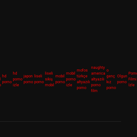
naughty
mofos
o
hd
liseli
mobil
america
Porn
hd
japon
liseli
mobil
türkçe
genç
Olgun
l
porno
sikiş
porno
altyazılı
Filmi
porno
porno
porno
porno
altyazılı
kız
porno
o
izle
mobil
izle
porno
İzle
porno
porno
film