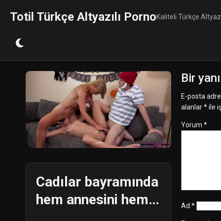
Skip
Totil Türkçe Altyazılı Porno
to
Kaliteli Türkçe Altyaz
content
Bir yan
E-posta adre
alanlar
*
ile 
Yorum
*
Cadılar bayramında
hem annesini hem
Ad
*
kardeşini sikiyor.