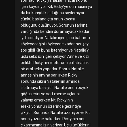
sormadı. Ricky yanaklarını açarak onu
içeri kaydırıyor. Kit, Ricky’ye durmasını ya
da bir karışıklık olduğunu söylemiyor
çünkü başlangıçta onun kocası
olduğunu düşünüyor. Sorunun farkına
vardığında kendini duramayacak kadar
iyi hissediyor. Natalie içeri girip babama
söyleyeceğini söyleyene kadar her şey
sos gibi! Kit bunu istemiyor ve Natalie’yi
üçlü seks için içeri çekiyor. Anne ve kızı
birlikte Ricky’nin motorunu çalıştıracak
bir oral seks yaparlar. Sonra, Natalie
annesinin amına sarılırken Ricky
sonunda sikini Natalie’nin amında
ıslatmaya başlıyor. Natalie onun büyük
göğüslerini ve sert meme uçlarını
yalayıp emerken Kit, Ricky’nin
ereksiyonunun üzerinde gezintiye
çıkıyor. Sonunda Natalie uzanıyor ve Kit
onun yüzüne bakarken Ricky’nin onu
çıkarmasına izin veriyor. Üçlü üçlüklerini