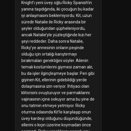
Knight’ı yeni üvey oğlu Ricky Spanish’in
yanına taşıdığında, iki çocuğun bu kadar
iyi anlaşmasını beklemiyordu. Kit, uzun
süredir Natalie ile Ricky arasında bir
şeyler olduğundan şüpheleniyordu,
ancak Natalie’yle yüzleştiğinde kızı her
şeyi reddeder. Daha sonra Natalie,
Ricky’ye annesinin onların peşinde
olduğu için ortalığı karıştırmayı
bırakmaları gerektiğini söyler. Ailenin
temalı kostümlerini giymesi zaman alır,
bu da işler ilginçleşmeye başlar. Peri gibi
giyinen Kit, ellerinin gidebildiği yerde
dolaşmasına izin veriyor. İhtiyacı olan
klitorisini ovuşturuyor ve parmaklarını
vajinasının içine sokuyor ama bu yine de
onu tatmin etmeye yetmiyor. Ricky
oturma odasında Kit’le karşılaşıp onun
üvey kardeşi olduğunu düşündüğünde,
ellerini o kıçın üzerine koymadan önce