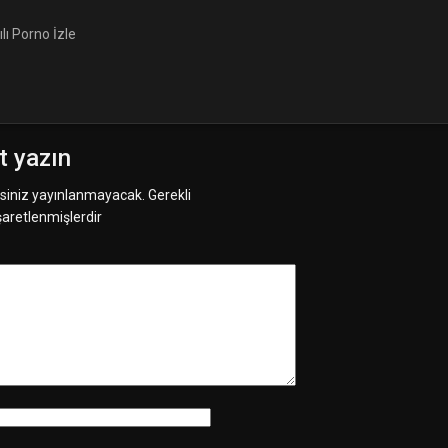
ılı Porno İzle
ıt yazın
siniz yayınlanmayacak.
Gerekli
işaretlenmişlerdir