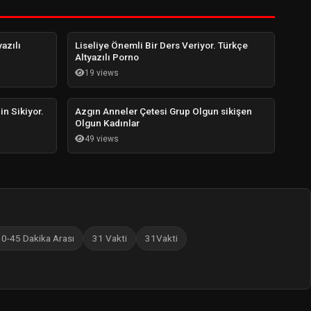
azılı
Liseliye Önemli Bir Ders Veriyor. Türkçe
Altyazılı Porno
19 views
in Sikiyor.
Azgın Anneler Çetesi Grup Olgun sikişen
Olgun Kadınlar
49 views
30-45 Dakika Arası
31 Vakti
31Vakti