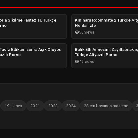
rla Sikilme Fantezisi. Türkçe
Kininaru Roommate 2 Türkçe Alty
orno
Hentai İzle
50 views
aciz Ettikten sonra Aşık Oluyor.
Balık Etli Annesini, Zayıflatmak iç
azılı Porno
Türkçe Altyazılı Porno
49 views
19luk sex
2021
2023
2024
28 cm boyunda mazeme