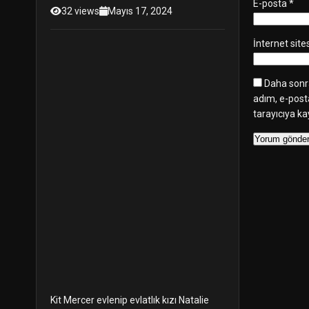
E-posta
*
32 views
Mayıs 17, 2024
Türkçe Altyazılı
Porno
İnternet site
Daha sonra
adım, e-post
tarayıcıya ka
Kit Mercer evlenip evlatlık kızı Natalie