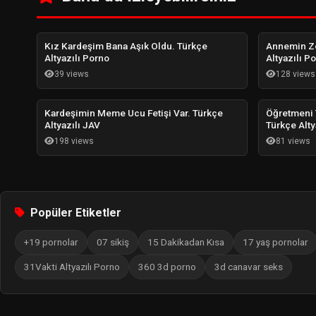
Kız Kardeşim Bana Aşık Oldu. Türkçe
Annemin Zo
Altyazılı Porno
Altyazılı P
39 views
128 views
Kardeşimin Meme Ucu Fetişi Var. Türkçe
Öğretmeni T
Altyazılı JAV
Türkçe Alty
198 views
81 views
Popüler Etiketler
+19 pornolar
07 sikiş
15 Dakikadan Kısa
17 yaş pornolar
31Vakti Altyazılı Porno
360 3d porno
3d canavar seks