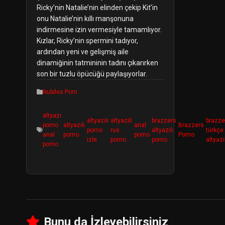
Ricky’nin Natalie’nin elinden çekip Kit’in
onu Natalie’nin kıllı manşonuna
indirmesine izin vermesiyle tamamlıyor.
Kızlar, Ricky’nin spermini tadıyor,
ardından yeni ve gelişmiş aile
dinamiğinin tatmininin tadını çıkarırken
son bir tuzlu öpücüğü paylaşıyorlar.
Nubiles Porn
altyazı
altyazılı
altyazılı
brazzers
brazze
porno
altyazılı
anal
Brazzers
porno
rus
altyazılı
türkçe
anal
porno
porno
Porno
izle
porno
porno
altyazı
porno
Bunu da İzleyebilirsiniz