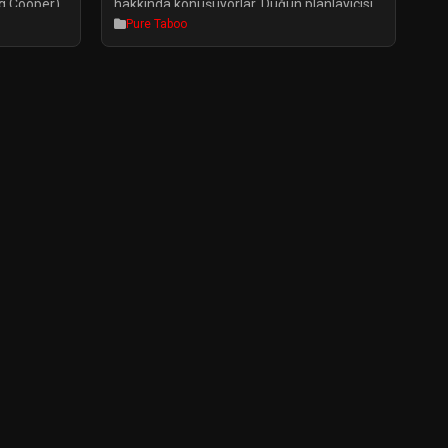
ng Cooper)
hakkında konuşuyorlar. Düğün planlayıcısı
Pure Taboo
esi hiçbir
olarak Sharon’u seçip seçmeyeceklerini
l, Sadie
tartışırken Peter, Sharon hakkında biraz
dığını
kararsız olduğunu itiraf ediyor.
lığına
ta sonunu
vdiği amcası