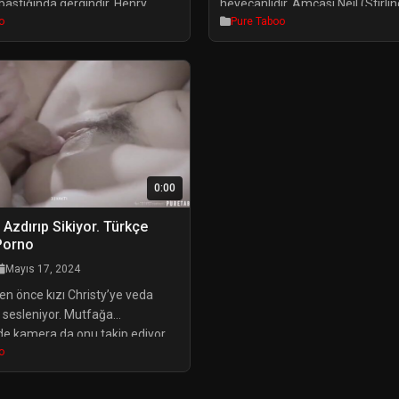
 bastığında gergindir. Henry
heyecanlıdır. Amcası Neil (Stirli
o
Pure Taboo
s) cevap verir ve onu hoş bir
onu selamlıyor, ancak Sadie Teyz
lamlar. Willow doğru evi bulduğu
yerde bulunmuyor. Maalesef Nei
amıştır. Henry onu sıcak bir
Teyze’nin son dakikada işe çağrıl
ri davet eder. Willow yanından
iddia ediyor. Brooklyn hayal kırık
Henry onun kıçına bir bakış atar
uğramış olsa da en azından haf
ndine sırıtır. Willow bir koltuğa
en sevdiği amcasıyla geçirmeyi
sabırsızlıkla bekliyor! Neil en se
olduğundan, […]
0:00
 Azdırıp Sikiyor. Türkçe
 Porno
Mayıs 17, 2024
en önce kızı Christy’ye veda
n sesleniyor. Mutfağa
e kamera da onu takip ediyor
o
daki üvey oğlu Daniel’i adanın
mısır gevreği yerken buluyor.
 soruyor: ‘Christy’yi gördün mü?’