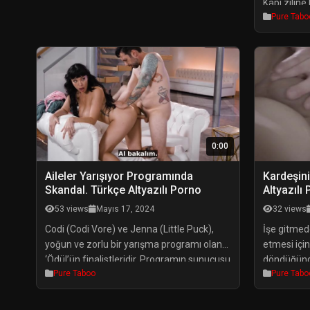
Kapı ziline
Pure Tabo
(Jake Adam
şekilde se
için rahatl
şekilde içe
geçerken, 
ve kendi ke
[…]
0:00
Aileler Yarışıyor Programında
Kardeşini
Skandal. Türkçe Altyazılı Porno
Altyazılı
53 views
Mayıs 17, 2024
32 views
Codi (Codi Vore) ve Jenna (Little Puck),
İşe gitmed
yoğun ve zorlu bir yarışma programı olan
etmesi içi
‘Ödül’ün finalistleridir. Programın sunucusu
döndüğünd
Pure Taboo
Pure Tabo
(Seth Gamble), Codi ve Jenna’ya son
ve 21 yaşın
mücadeleye başlamadan önce onlara bir
arkasında 
sürprizi olduğunu söyler: ailelerinden bir
Duruyor ve