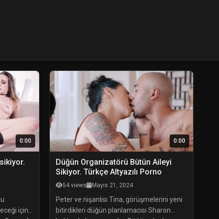
0:00
0:00
sikiyor.
Düğün Organizatörü Bütün Aileyi
Sikiyor. Türkçe Altyazılı Porno
54 views
Mayıs 21, 2024
nu
Peter ve nişanlısı Tina, görüşmelerini yeni
eceği için
bitirdikleri düğün planlamacısı Sharon